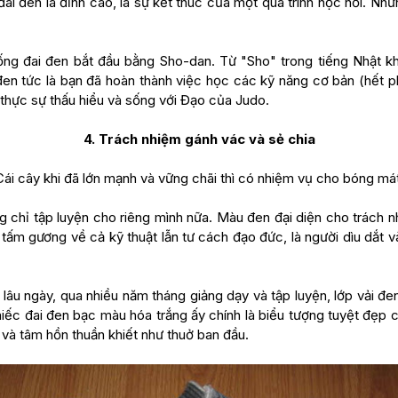
ai đen là đỉnh cao, là sự kết thúc của một quá trình học hỏi. Nhưn
ống đai đen bắt đầu bằng Sho-dan. Từ "Sho" trong tiếng Nhật kh
đen tức là bạn đã hoàn thành việc học các kỹ năng cơ bản (hết p
 thực sự thấu hiểu và sống với Đạo của Judo.
4. Trách nhiệm gánh vác và sẻ chia
Cái cây khi đã lớn mạnh và vững chãi thì có nhiệm vụ cho bóng mát
 chỉ tập luyện cho riêng mình nữa. Màu đen đại diện cho trách n
 tấm gương về cả kỹ thuật lẫn tư cách đạo đức, là người dìu dắt v
lâu ngày, qua nhiều năm tháng giảng dạy và tập luyện, lớp vải đe
hiếc đai đen bạc màu hóa trắng ấy chính là biểu tượng tuyệt đẹp 
g và tâm hồn thuần khiết như thuở ban đầu.