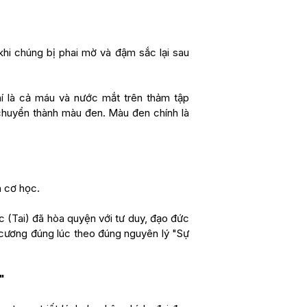
khi chúng bị phai mờ và đậm sắc lại sau
hí là cả máu và nước mắt trên thảm tập
 chuyển thành màu đen. Màu đen chính là
h cơ học.
ực (Tai) đã hòa quyện với tư duy, đạo đức
t cương đúng lúc theo đúng nguyên lý "Sự
"