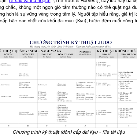
đoạn
'
rễ sâu và thu hoạch
'
(The Root & Harvest), cây lúc này đã kết
ững chắc, không một ngọn gió tầm thường nào có thể quật ngã đư
g hơn là sự vững vàng trong tâm lý. Người tập hiểu rằng, giá trị 
à cấp bậc cao nhất của khối đai màu (Kyu), bước đệm cuối cùng t
Chương trình kỹ thuật (đòn) cấp đai Kyu - file
tài liệu