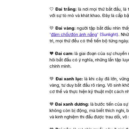
🤍
Đai trắng:
là nơi mọi thứ bắt đầu, là 
với sự tò mò và khát khao. Đây là cấp bậ
💛
Đai vàng:
người tập bắt đầu nhìn thấ
'
đâm chồi/đón ánh nắng
' (Sunlight)
. Nhữ
trì, mọi thứ đều có thể tiến bộ từng ngày.
🧡
Đai cam:
là giai đoạn của sự chuyển 
hôi bắt đầu có ý nghĩa, những lần tập lu
chính mình.
💚
Đai xanh lục:
là khi cây đã lớn, vữn
vàng, tư duy bắt đầu rõ ràng. Võ sinh kh
cơ thể và thực hiện kỹ thuật một cách n
💙
Đai xanh dương:
là bước tiến của sự 
không còn bị động, mà biết thích nghi, b
và kinh nghiệm thi đấu được trau dồi, võ