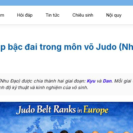
ểm
Hỏi đáp
Tin tức
Chiêu sinh
Nội quy
p bậc đai trong môn võ Judo (N
Nhu Đạo) được chia thành hai giai đoạn:
Kyu
và
Dan
. Mỗi giai
nh độ kỹ thuật và kinh nghiệm của võ sinh.