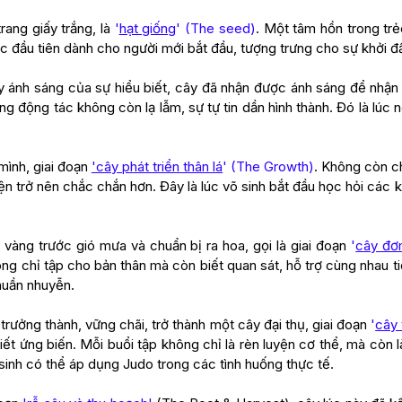
trang giấy trắng, là
'
hạt giống
' (The seed)
. Một tâm hồn trong tr
c đầu tiên dành cho người mới bắt đầu, tượng trưng cho sự khởi đầ
y ánh sáng của sự hiểu biết, cây đã nhận được ánh sáng để nhận 
ng động tác không còn lạ lẫm, sự tự tin dần hình thành. Đó là lúc 
mình, giai đoạn
'cây phát triển thân lá
' (The Growth)
. Không còn c
yện trở nên chắc chắn hơn. Đây là lúc võ sinh bắt đầu học hỏi các
g vàng trước gió mưa và chuẩn bị ra hoa, gọi là giai đoạn
'
cây đơ
ông chỉ tập cho bản thân mà còn biết quan sát, hỗ trợ cùng nhau t
huần nhuyễn.
trưởng thành, vững chãi, trở thành một cây đại thụ, giai đoạn
'
cây 
iết ứng biến. Mỗi buổi tập không chỉ là rèn luyện cơ thể, mà còn là
 sinh có thể áp dụng Judo trong các tình huống thực tế.