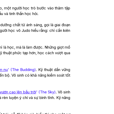
ẻo, một người học trò bước vào thảm tập
u và tinh thần học hỏi.
dưỡng chất từ ánh sáng, gọi là giai đoạn
người học võ Judo hiểu rằng: chỉ cần kiên
hỉ là học, mà là làm được. Những giọt mồ
 kỹ thuật phức tạp hơn, học cách vượt qua
m nụ
' (The Budding)
. Kỹ thuật dần vững
iến bộ. Võ sinh có khả năng kiểm soát tốt
vươn cao lên bầu trời
' (The Sky)
. Võ sinh
 rèn luyện ý chí và sự bình tĩnh. Kỹ năng