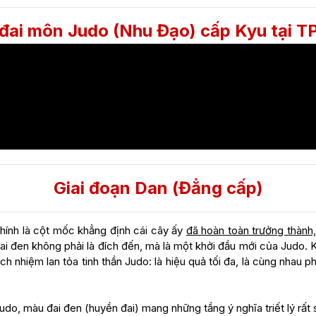
 đai môn Judo (Nhu Đạo) cấp Kyu tại T
Giai đoạn Dan (Đẳng cấp)
hính là cột mốc khẳng định cái cây ấy
đã hoàn toàn trưởng thành
ai đen không phải là đích đến, mà là một khởi đầu mới của Judo. 
h nhiệm lan tỏa tinh thần Judo: là hiệu quả tối đa, là cùng nhau ph
udo, màu đai đen (huyền đai) mang những tầng ý nghĩa triết lý rất 