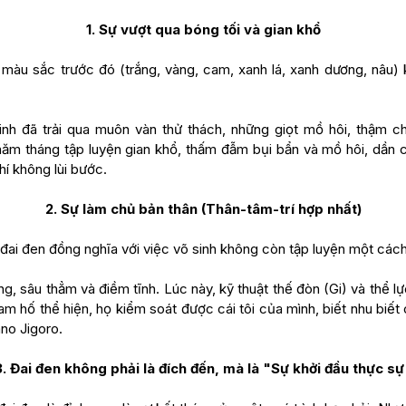
1. Sự vượt qua bóng tối và gian khổ
màu sắc trước đó (trắng, vàng, cam, xanh lá, xanh dương, nâu) 
inh đã trải qua muôn vàn thử thách, những giọt mồ hôi, thậm c
 năm tháng tập luyện gian khổ, thấm đẫm bụi bẩn và mồ hôi, dần
hí không lùi bước.
2. Sự làm chủ bản thân (Thân-tâm-trí hợp nhất)
đai đen đồng nghĩa với việc võ sinh không còn tập luyện một các
ng, sâu thẳm và điềm tĩnh. Lúc này, kỹ thuật thế đòn (Gi) và thể l
am hố thể hiện, họ kiểm soát được cái tôi của mình, biết nhu biế
no Jigoro.
3. Đai đen không phải là đích đến, mà là "Sự khởi đầu thực sự