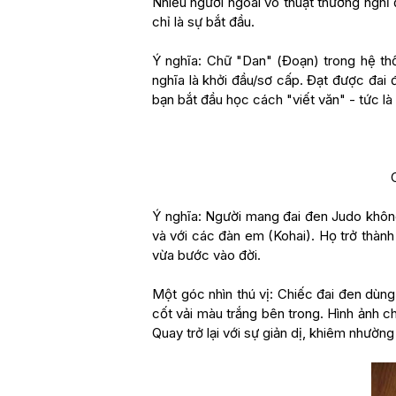
Nhiều người ngoài võ thuật thường nghĩ đ
chỉ là sự bắt đầu.
Ý nghĩa: Chữ "Dan" (Đoạn) trong hệ th
nghĩa là khởi đầu/sơ cấp. Đạt được đai 
bạn bắt đầu học cách "viết văn" - tức là
Ý nghĩa: Người mang đai đen Judo không
và với các đàn em (Kohai). Họ trở thành
vừa bước vào đời.
Một góc nhìn thú vị: Chiếc đai đen dùng 
cốt vải màu trắng bên trong. Hình ảnh c
Quay trở lại với sự giản dị, khiêm nhườn