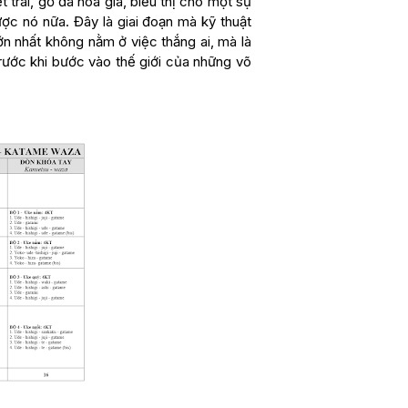
 trái, gỗ đã hóa già, biểu thị cho một sự
ợc nó nữa. Đây là giai đoạn mà kỹ thuật
lớn nhất không nằm ở việc thắng ai, mà là
rước khi bước vào thế giới của những võ