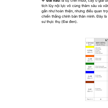
🤎
Đai nâu:
là sự chín muồi, cây ở giai 
tích lũy nội lực vô cùng thâm sâu và v
gần như hoàn thiện, nhưng điều quan trọn
chiến thắng chính bản thân mình. Đây l
sư thực thụ (Đai đen).