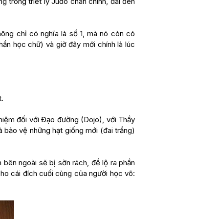
g trong triết lý Judo chân chính, đai đen
ông chỉ có nghĩa là số 1, mà nó còn có
hần học chữ) và giờ đây mới chính là lúc
.
hiệm đối với Đạo đường (Dojo), với Thầy
à bảo vệ những hạt giống mới (đai trắng)
n bên ngoài sẽ bị sờn rách, để lộ ra phần
cho cái đích cuối cùng của người học võ: