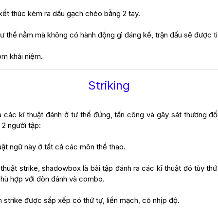
 kết thúc kèm ra dấu gạch chéo bằng 2 tay.
 tư thế nằm mà không có hành động gì đáng kể, trận đấu sẽ được ti
óm khái niệm.
Striking
) là các kĩ thuật đánh ở tư thế đứng, tấn công và gây sát thương 
 2 người tập:
uật ngữ này ở tất cả các môn thể thao.
thuật strike, shadowbox là bài tập đánh ra các kĩ thuật đó tùy th
 phù hợp với đòn đánh và combo.
strike được sắp xếp có thứ tự, liền mạch, có nhịp độ.