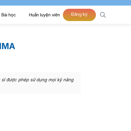
Đăng ký
Bài học
Huấn luyện viên
 MMA
õ sĩ được phép sử dụng mọi kỹ năng