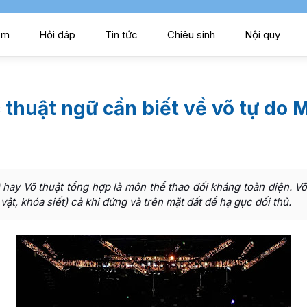
ểm
Hỏi đáp
Tin tức
Chiêu sinh
Nội quy
 thuật ngữ cần biết về võ tự do
 hay Võ thuật tổng hợp là môn thể thao đối kháng toàn diện. V
ật, khóa siết) cả khi đứng và trên mặt đất để hạ gục đối thủ.