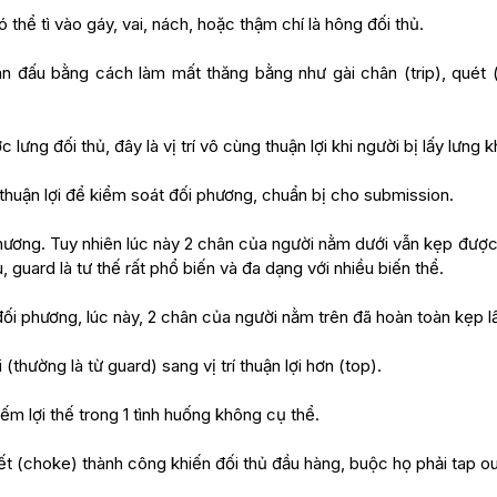
 thể tì vào gáy, vai, nách, hoặc thậm chí là hông đối thủ.
n đấu bằng cách làm mất thăng bằng như gài chân (trip), quét 
c lưng đối thủ, đây là vị trí vô cùng thuận lợi khi người bị lấy lưn
thuận lợi để kiểm soát đối phương, chuẩn bị cho submission.
phương. Tuy nhiên lúc này 2 chân của người nằm dưới vẫn kẹp được 
, guard là tư thế rất phổ biến và đa dạng với nhiều biến thể.
 đối phương, lúc này, 2 chân của người nằm trên đã hoàn toàn kẹp l
 (thường là từ guard) sang vị trí thuận lợi hơn (top).
ếm lợi thế trong 1 tình huống không cụ thể.
ết (choke) thành công khiến đối thủ đầu hàng, buộc họ phải tap ou