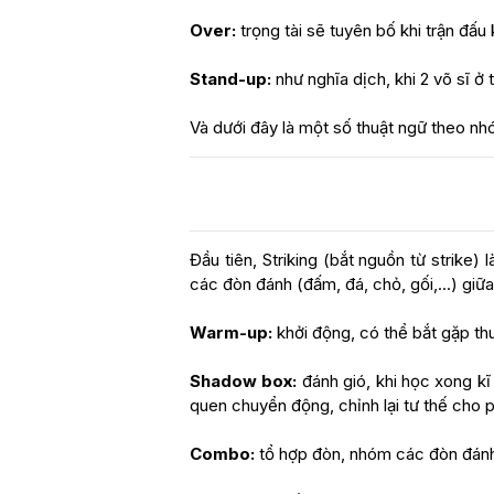
Over:
trọng tài sẽ tuyên bố khi trận đấu
Stand-up:
như nghĩa dịch, khi 2 võ sĩ ở
Và dưới đây là một số thuật ngữ theo nh
Đầu tiên, Striking (bắt nguồn từ strike
các đòn đánh (đấm, đá, chỏ, gối,...) giữa
Warm-up:
khởi động, có thể bắt gặp th
Shadow box:
đánh gió, khi học xong kĩ 
quen chuyển động, chỉnh lại tư thế cho
Combo:
tổ hợp đòn, nhóm các đòn đánh 