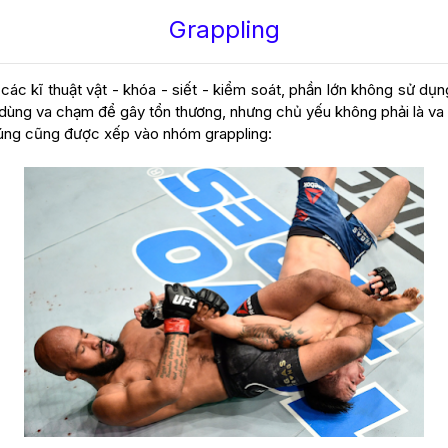
Grappling
 các kĩ thuật vật - khóa - siết - kiểm soát, phần lớn không sử 
g dùng va chạm để gây tổn thương, nhưng chủ yếu không phải là va
chúng cũng được xếp vào nhóm grappling: