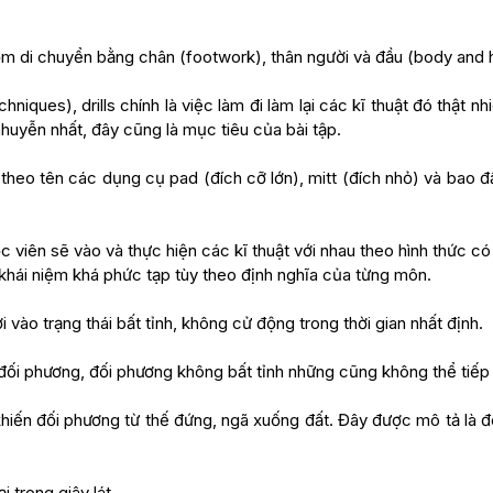
ồm di chuyển bằng chân (footwork), thân người và đầu (body an
hniques), drills chính là việc làm đi làm lại các kĩ thuật đó thật 
uyễn nhất, đây cũng là mục tiêu của bài tập.
 theo tên các dụng cụ pad (đích cỡ lớn), mitt (đích nhỏ) và bao
học viên sẽ vào và thực hiện các kĩ thuật với nhau theo hình thức 
 khái niệm khá phức tạp tùy theo định nghĩa của từng môn.
vào trạng thái bất tỉnh, không cử động trong thời gian nhất định.
ối phương, đối phương không bất tỉnh những cũng không thể tiếp 
hiến đối phương từ thế đứng, ngã xuống đất. Đây được mô tả là đ
 trong giây lát.