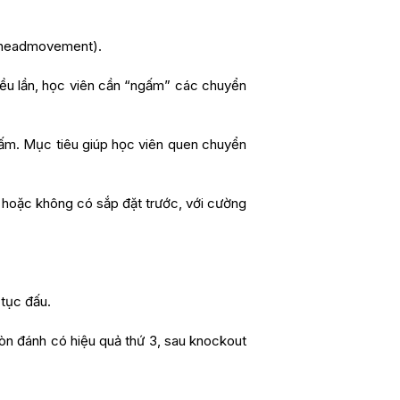
d headmovement).
nhiều lần, học viên cần “ngấm” các chuyển
 đấm. Mục tiêu giúp học viên quen chuyển
có hoặc không có sắp đặt trước, với cường
tục đấu.
òn đánh có hiệu quả thứ 3, sau knockout