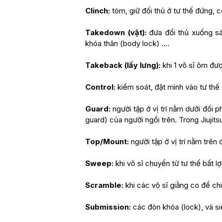
Clinch:
tóm, giữ đối thủ ở tư thế đứng, có
Takedown (vật):
đưa đối thủ xuống sà
khóa thân (body lock) ....
Takeback (lấy lưng):
khi 1 võ sĩ ôm đượ
Control:
kiểm soát, đặt mình vào tư thế 
Guard:
người tập ở vị trí nằm dưới đối 
guard) của người ngồi trên. Trong Jiujitsu
Top/Mount:
người tập ở vị trí nằm trên
Sweep:
khi võ sĩ chuyển từ tư thế bất lợi
Scramble:
khi các võ sĩ giằng co để chi
Submission:
các đòn khóa (lock), và si