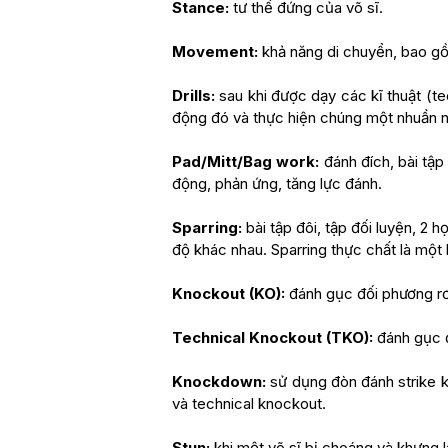
Stance:
tư thế đứng của võ sĩ.
Movement:
khả năng di chuyển, bao g
Drills:
sau khi được dạy các kĩ thuật (tec
động đó và thực hiện chúng một nhuần nh
Pad/Mitt/Bag work:
đánh đích, bài tập
động, phản ứng, tăng lực đánh.
Sparring:
bài tập đôi, tập đối luyện, 2 
độ khác nhau. Sparring thực chất là một
Knockout (KO):
đánh gục đối phương rơi 
Technical Knockout (TKO):
đánh gục đ
Knockdown:
sử dụng đòn đánh strike k
và technical knockout.
Stun:
khi một võ sĩ bị choáng và khựng lại