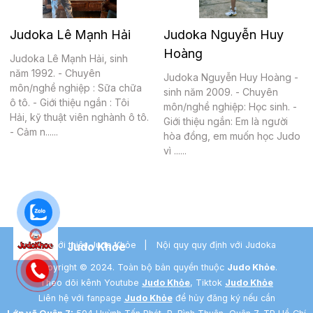
Judoka Lê Mạnh Hải
Judoka Nguyễn Huy
Hoàng
Judoka Lê Mạnh Hải, sinh
năm 1992. - Chuyên
Judoka Nguyễn Huy Hoàng -
môn/nghề nghiệp : Sữa chữa
sinh năm 2009. - Chuyên
ô tô. - Giới thiệu ngắn : Tôi
môn/nghề nghiệp: Học sinh. -
Hải, kỹ thuật viên nghành ô tô.
Giới thiệu ngắn: Em là người
- Cảm n......
hòa đồng, em muốn học Judo
vì ......
Giới thiệu Judo Khỏe
Nội quy quy định với Judoka
Judo Khỏe
Copyright © 2024. Toàn bộ bản quyền thuộc
Judo Khỏe
.
Theo dõi kênh Youtube
Judo Khỏe
, Tiktok
Judo Khỏe
Liên hệ với fanpage
Judo Khỏe
để hủy đăng ký nếu cần