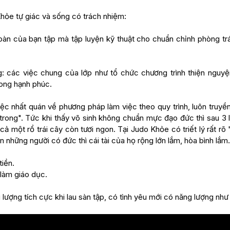
Khỏe tự giác và sống có trách nhiệm:
 toàn của bạn tập mà tập luyện kỹ thuật cho chuẩn chỉnh phòng tr
g: các việc chung của lớp như tổ chức chương trình thiện nguyện,
ong hạnh phúc.
c nhất quán về phương pháp làm việc theo quy trình, luôn truyền 
trong". Tức khi thấy võ sinh không chuẩn mực đạo đức thì sau 3 l
cả một rổ trái cây còn tươi ngon. Tại Judo Khỏe có triết lý rất rõ 
n những người có đức thì cái tài của họ rộng lớn lắm, hòa bình lắm.
tiền.
làm giáo dục.
ượng tích cực khi lau sàn tập, có tình yêu mới có năng lượng như