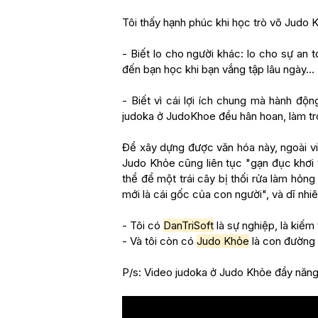
Tôi thấy hạnh phúc khi học trò võ Judo 
- Biết lo cho người khác: lo cho sự an
đến bạn học khi bạn vắng tập lâu ngày...
- Biết vì cái lợi ích chung mà hành độn
judoka ở JudoKhoe đều hân hoan, làm tr
Để xây dựng được văn hóa này, ngoài việ
Judo Khỏe cũng liên tục "gạn đục khơi 
thể để một trái cây bị thối rửa làm hỏng 
mới là cái gốc của con người", và dĩ nhiê
- Tôi có
DanTriSoft
là sự nghiệp, là kiếm 
- Và tôi còn có
Judo Khỏe
là con đường 
P/s: Video judoka ở Judo Khỏe đầy năng l