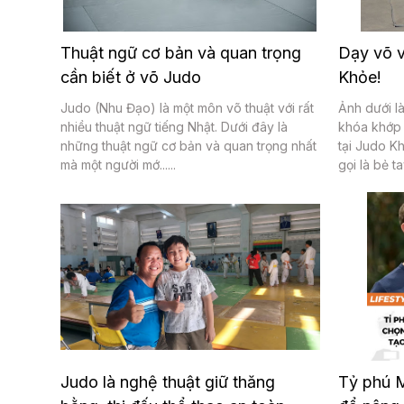
Thuật ngữ cơ bản và quan trọng
Dạy võ v
cần biết ở võ Judo
Khỏe!
Judo (Nhu Đạo) là một môn võ thuật với rất
Ảnh dưới là
nhiều thuật ngữ tiếng Nhật. Dưới đây là
khóa khớp 
những thuật ngữ cơ bản và quan trọng nhất
tại Judo K
mà một người mớ......
gọi là bẻ tay
Judo là nghệ thuật giữ thăng
Tỷ phú M