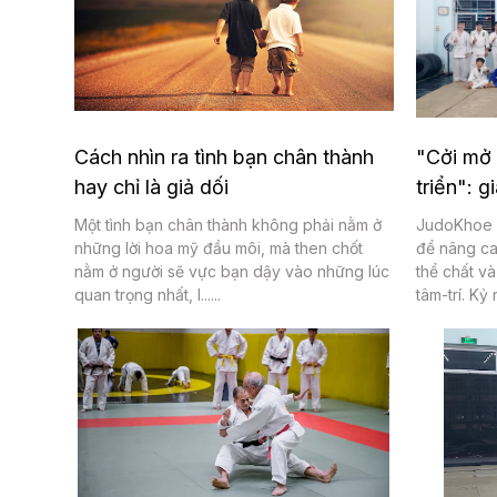
Cách nhìn ra tình bạn chân thành
"Cởi mở 
hay chỉ là giả dối
triển": g
Một tình bạn chân thành không phải nằm ở
JudoKhoe c
những lời hoa mỹ đầu môi, mà then chốt
để nâng ca
nằm ở người sẽ vực bạn dậy vào những lúc
thể chất và
quan trọng nhất, l......
tâm-trí. Kỷ n