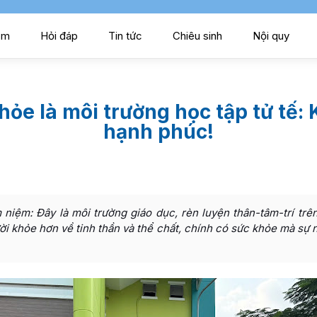
ểm
Hỏi đáp
Tin tức
Chiêu sinh
Nội quy
ỏe là môi trường học tập tử tế:
hạnh phúc!
niệm: Đây là môi trường giáo dục, rèn luyện thân-tâm-trí trên
i khỏe hơn về tinh thần và thể chất, chính có sức khỏe mà sự 