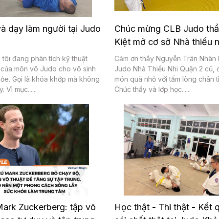
à dạy làm người tại Judo
Chúc mừng CLB Judo th
Kiệt mở cơ sở Nhà thiếu n
 tôi đang phân tích kỹ thuật
Cảm ơn thầy Nguyễn Trân Nhân K
của môn võ Judo cho võ sinh
Judo Nhà Thiếu Nhi Quận 2 cũ, 
hỏe. Gọi là khóa khớp mà không
món quà nhỏ với tấm lòng chân t
. Vì mục......
Chúc thầy và lớp học......
ark Zuckerberg: tập võ
Học thật - Thi thật - Kết 