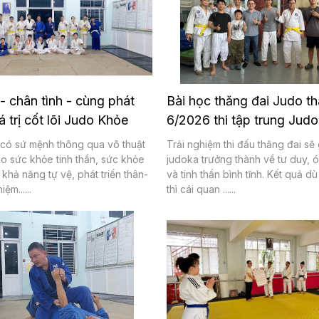
- chân tình - cùng phát
Bài học thăng đai Judo t
iá trị cốt lõi Judo Khỏe
6/2026 thi tập trung Judo
ó sứ mệnh thông qua võ thuật
Trải nghiệm thi đấu thăng đai sẽ
o sức khỏe tinh thần, sức khỏe
judoka trưởng thành về tư duy, 
 khả năng tự vệ, phát triển thân-
và tinh thần bình tĩnh. Kết quả dù
iệm......
thì cái quan ......