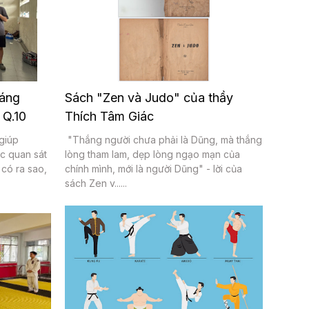
háng
Sách "Zen và Judo" của thầy
 Q.10
Thích Tâm Giác
 giúp
"Thắng người chưa phải là Dũng, mà thắng
óc quan sát
lòng tham lam, dẹp lòng ngạo mạn của
 có ra sao,
chính mình, mới là người Dũng" - lời của
sách Zen v......