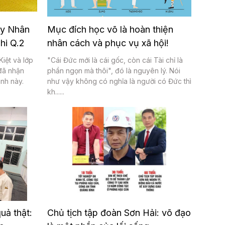
ầy Nhân
Mục đích học võ là hoàn thiện
hi Q.2
nhân cách và phục vụ xã hội!
iệt và lớp
"Cái Đức mới là cái gốc, còn cái Tài chỉ là
đã nhận
phần ngọn mà thôi", đó là nguyên lý. Nói
ình này.
như vậy không có nghĩa là người có Đức thì
kh......
quả thật:
Chủ tịch tập đoàn Sơn Hải: võ đạo