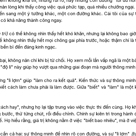
m không khả thi, những rủi ro, hay những con đường "tối ưu hơn".
 nản lòng khi thấy công việc quá phức tạp, quá nhiều chướng ngại
yển sang một ý tưởng khác, một con đường khác. Cái tôi của sự
 có khả năng thành công ngay.
trì)
có thể không nhìn thấy hết khó khăn, nhưng lại không bao giờ 
 không nhìn thấy hết mọi chông gai phía trước, hoặc thậm chí là
ì, bền bỉ đến đáng kinh ngạc.
i, không nản chí khi bị từ chối. Họ xem mỗi lần vấp ngã là một bà
i "độ lì" này giúp họ vượt qua những giai đoạn mà người thông min
ng "lì lợm" giúp "làm cho ra kết quả". Kiến thức và sự thông minh
biết cách làm chưa phải là làm được. Giữa "biết" và "làm" là một 
cách hay", nhưng họ lại tập trung vào việc thực thi đến cùng. Họ
bước, thử từng chút, rồi điều chỉnh. Chính sự kiên trì trong hành
tế. Họ hiểu rằng, giá trị không nằm ở việc "biết bao nhiêu", mà ở v
cần cả hai: sự thông minh để nhìn rõ con đường, và sự "lì lợm"
(t