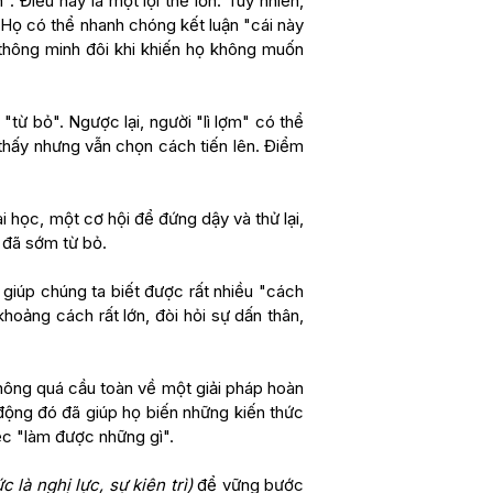
 Điều này là một lợi thế lớn. Tuy nhiên,
. Họ có thể nhanh chóng kết luận "cái này
 thông minh đôi khi khiến họ không muốn
"từ bỏ". Ngược lại, người "lì lợm" có thể
 thấy nhưng vẫn chọn cách tiến lên. Điểm
i học, một cơ hội để đứng dậy và thử lại,
h đã sớm từ bỏ.
 giúp chúng ta biết được rất nhiều "cách
khoảng cách rất lớn, đòi hỏi sự dấn thân,
 không quá cầu toàn về một giải pháp hoàn
 động đó đã giúp họ biến những kiến thức
iệc "làm được những gì".
ức là nghị lực, sự kiên trì)
để vững bước