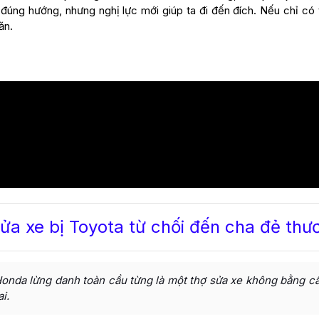
 đúng hướng, nhưng nghị lực mới giúp ta đi đến đích. Nếu chỉ có
ăn.
sửa xe bị Toyota từ chối đến cha đẻ th
Honda lừng danh toàn cầu từng là một thợ sửa xe không bằng cấp
i.