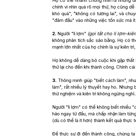
Họ có thể nhanh chóng nhìn ra những điể
chính vì nhìn quá rõ mọi thứ, họ cũng dễ
khó quá", "không có tương lai", và chu
"đâm đầu" vào những việc tốn sức mà ít
2.
Người "lì lợm"
(gọi tắt cho lì lợm-kiên 
không phân tích sắc sảo bằng. Họ có thể
mạnh lớn nhất của họ chính là sự kiên tr
Họ không dễ dàng bỏ cuộc khi gặp thất bạ
thử lại cho đến khi thành công. Chính cá
3.
Thông minh giúp "biết cách làm", như
làm", rất nhiều lý thuyết hay ho. Nhưng 
thử nghiệm và kiên trì không ngừng nghỉ.
Người "lì lợm" có thể không biết nhiều "
hảo ngay từ đầu, mà chấp nhận làm từng 
(dù có thể là ít hơn) thành kết quả thực 
Để thực sự đi đến thành công, chúng ta 