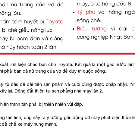
uất linh kiện chào bán cho Toyota. Kết quả là một gáo nước lạnh:
hí phải bán cả nữ trang của vợ để duy trì cuộc sống.
ại từ đầu để cải tiến sản phẩm và cuối cùng được chấp nhận. N
 xây lại. Động đất thiên tai san phẳng nhà máy lần 2.
hiến tranh tàn phá, bị thiên nhiên vùi dập.
g tàn tích, ông nảy ra ý tưởng gắn động cơ máy phát điện thừa l
ột đế chế xe máy hùng mạnh.