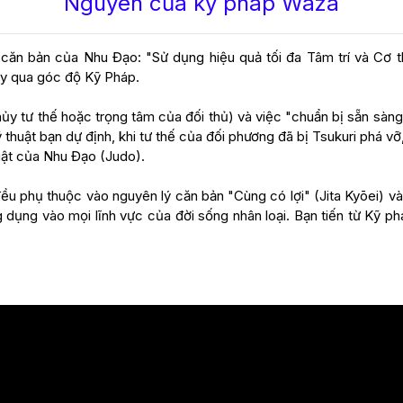
Nguyên của kỹ pháp Waza
căn bản của Nhu Đạo: "Sử dụng hiệu quả tối đa Tâm trí và Cơ th
ày qua góc độ Kỹ Pháp.
 hủy tư thế hoặc trọng tâm của đối thủ) và việc "chuẩn bị sẵn sà
thuật bạn dự định, khi tư thế của đối phương đã bị Tsukuri phá v
uật của Nhu Đạo (Judo).
ều phụ thuộc vào nguyên lý căn bản "Cùng có lợi" (Jita Kyōei) và
g dụng vào mọi lĩnh vực của đời sống nhân loại. Bạn tiến từ Kỹ