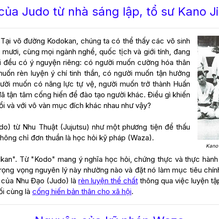
của Judo từ nhà sáng lập, tổ sư Kano Ji
Tại võ đường Kodokan, chúng ta có thể thấy các võ sinh
m mươi, cùng mọi ngành nghề, quốc tịch và giới tính, đang
ời đều có ý nguyện riêng: có người muốn cường hóa thân
muốn rèn luyện ý chí tinh thần, có người muốn tận hưởng
gười muốn có năng lực tự vệ, người muốn trở thành Huấn
ã tận tâm cống hiến để đào tạo người khác. Điều gì khiến
uổi và với vô vàn mục đích khác nhau như vậy?
do) từ Nhu Thuật (Jujutsu) như một phương tiện để thấu
 không chỉ đơn thuần là học hỏi kỹ pháp (Waza).
Kano 
kan". Từ "Kodo" mang ý nghĩa học hỏi, chứng thực và thực hành
rọng vọng nguyên lý này nhường nào và đặt nó làm mục tiêu chín
 của Nhu Đạo (Judo) là
rèn luyện thể chất
thông qua việc luyện tậ
ối cùng là
cống hiến bản thân cho xã hội
.