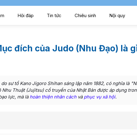
ểm
Hỏi đáp
Tin tức
Chiêu sinh
Nội quy
ục đích của Judo (Nhu Đạo) là g
 do sư tổ Kano Jigoro Shihan sáng lập năm 1882, có nghĩa là 
võ Nhu Thuật (Jujitsu) cổ truyền của Nhật Bản được áp dụng tron
bạo lực, mà là
hoàn thiện nhân cách
và
phục vụ xã hội
.