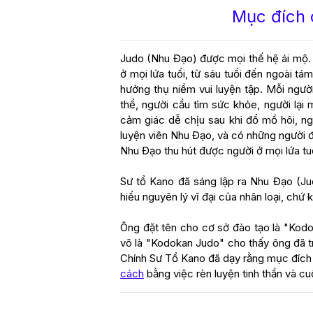
Mục đích 
Judo (Nhu Đạo) được mọi thế hệ ái mộ. 
ở mọi lứa tuổi, từ sáu tuổi đến ngoài tá
hưởng thụ niềm vui luyện tập. Mỗi ngư
thể, người cầu tìm sức khỏe, người lại 
cảm giác dễ chịu sau khi đổ mồ hôi, n
luyện viên Nhu Đạo, và có những người đ
Nhu Đạo thu hút được người ở mọi lứa t
Sư tổ Kano đã sáng lập ra Nhu Đạo (Ju
hiểu nguyên lý vĩ đại của nhân loại, chứ
Ông đặt tên cho cơ sở đào tạo là "Kodo
võ là "Kodokan Judo" cho thấy ông đã t
Chính Sư Tổ Kano đã dạy rằng mục đích
cách
bằng việc rèn luyện tinh thần và cu