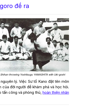
goro đề ra
Shihan throwing Yoshitsugu YAMASHITA with Uki-goshi
 nguyên lý. Việc Sư tổ Kano đặt tên môn
h của đời người để khám phá và học hỏi.
p tấn công và phòng thủ,
hoàn thiện nhân