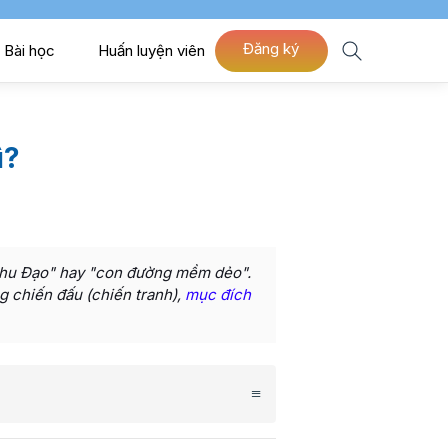
Đăng ký
Bài học
Huấn luyện viên
ì?
"Nhu Đạo" hay "con đường mềm dẻo".
g chiến đấu (chiến tranh),
mục đích