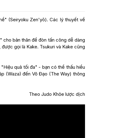
ể" (Seiryoku Zen'yō). Các lý thuyết về
ng" cho bản thân để đòn tấn công dễ dàng
ỡ, được gọi là Kake. Tsukuri và Kake cũng
 "Hiệu quả tối đa" - bạn có thể thấu hiểu
 pháp (Waza) đến Võ Đạo (The Way) thông
Theo Judo Khỏe lược dịch