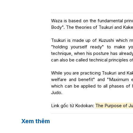
Waza is based on the fundamental princ
Body". The theories of Tsukuri and Kake
Tsukuri is made up of Kuzushi which m
"holding yourself ready" to make yo
technique, when his posture has alread
can also be called technical principles o
While you are practicing Tsukuri and K
welfare and benefit" and "Maximum ef
which can be applied to all phases of
Judo.
Link gốc từ Kodokan:
The Purpose of J
Xem thêm