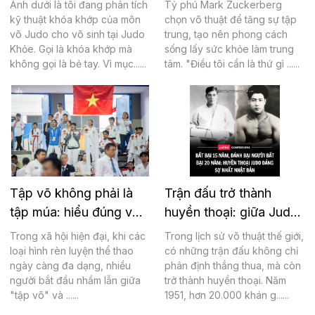
Ảnh dưới là tôi đang phân tích
Tỷ phú Mark Zuckerberg
trung
kỹ thuật khóa khớp của môn
chọn võ thuật để tăng sự tập
võ Judo cho võ sinh tại Judo
trung, tạo nên phong cách
Khỏe. Gọi là khóa khớp mà
sống lấy sức khỏe làm trung
không gọi là bẻ tay. Vì mục......
tâm. "Điều tôi cần là thứ gì ......
Tập võ không phải là
Trận đấu trở thành
tập múa: hiểu đúng về
huyền thoại: giữa Judo
giá trị thực của võ
và BJJ
Trong xã hội hiện đại, khi các
Trong lịch sử võ thuật thế giới,
loại hình rèn luyện thể thao
có những trận đấu không chỉ
ngày càng đa dạng, nhiều
phân định thắng thua, mà còn
người bắt đầu nhầm lẫn giữa
trở thành huyền thoại. Năm
"tập võ" và ......
1951, hơn 20.000 khán g......