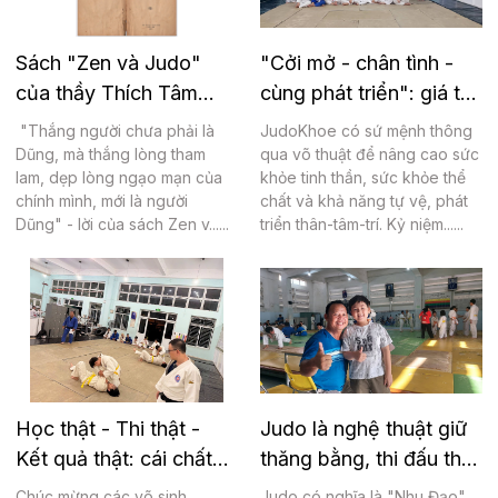
Sách "Zen và Judo"
"Cởi mở - chân tình -
của thầy Thích Tâm
cùng phát triển": giá trị
Giác
cốt lõi Judo Khỏe
"Thắng người chưa phải là
JudoKhoe có sứ mệnh thông
Dũng, mà thắng lòng tham
qua võ thuật để nâng cao sức
lam, dẹp lòng ngạo mạn của
khỏe tinh thần, sức khỏe thể
chính mình, mới là người
chất và khả năng tự vệ, phát
Dũng" - lời của sách Zen v......
triển thân-tâm-trí. Kỷ niệm......
Học thật - Thi thật -
Judo là nghệ thuật giữ
Kết quả thật: cái chất
thăng bằng, thi đấu thể
thật tại Judo Khỏe
thao an toàn
Chúc mừng các võ sinh
Judo có nghĩa là "Nhu Đạo"