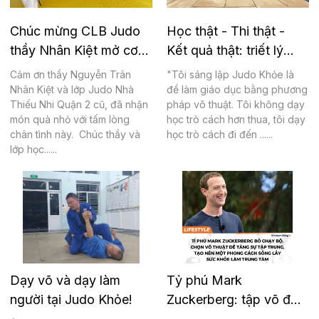
Chúc mừng CLB Judo
Học thật - Thi thật -
thầy Nhân Kiệt mở cơ
Kết quả thật: triết lý
sở Nhà thiếu nhi Q.2
giáo dục tại Judo Khỏe
Cảm ơn thầy Nguyễn Trân
"Tôi sáng lập Judo Khỏe là
Nhân Kiệt và lớp Judo Nhà
để làm giáo dục bằng phương
Thiếu Nhi Quận 2 cũ, đã nhận
pháp võ thuật. Tôi không dạy
món quà nhỏ với tấm lòng
học trò cách hơn thua, tôi dạy
chân tình này. Chúc thầy và
học trò cách đi đến ......
lớp học......
Dạy võ và dạy làm
Tỷ phú Mark
người tại Judo Khỏe!
Zuckerberg: tập võ để
nâng cao tư duy và tập