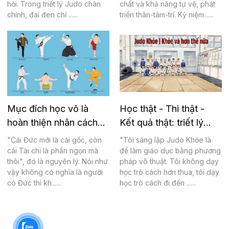
hỏi. Trong triết lý Judo chân
chất và khả năng tự vệ, phát
chính, đai đen chỉ ......
triển thân-tâm-trí. Kỷ niệm......
Mục đích học võ là
Học thật - Thi thật -
hoàn thiện nhân cách
Kết quả thật: triết lý
và phục vụ xã hội!
giáo dục tại Judo Khỏe
"Cái Đức mới là cái gốc, còn
"Tôi sáng lập Judo Khỏe là
cái Tài chỉ là phần ngọn mà
để làm giáo dục bằng phương
thôi", đó là nguyên lý. Nói như
pháp võ thuật. Tôi không dạy
vậy không có nghĩa là người
học trò cách hơn thua, tôi dạy
có Đức thì kh......
học trò cách đi đến ......