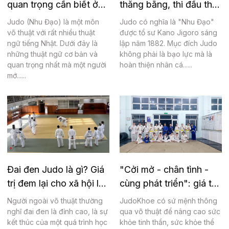
quan trọng cần biết ở
thăng bằng, thi đấu thể
võ Judo
thao an toàn
Judo (Nhu Đạo) là một môn
Judo có nghĩa là "Nhu Đạo"
võ thuật với rất nhiều thuật
được tổ sư Kano Jigoro sáng
ngữ tiếng Nhật. Dưới đây là
lập năm 1882. Mục đích Judo
những thuật ngữ cơ bản và
không phải là bạo lực mà là
quan trọng nhất mà một người
hoàn thiện nhân cá......
mớ......
Đai đen Judo là gì? Giá
"Cởi mở - chân tình -
trị đem lại cho xã hội là
cùng phát triển": giá trị
gì?
cốt lõi Judo Khỏe
Người ngoài võ thuật thường
JudoKhoe có sứ mệnh thông
nghĩ đai đen là đỉnh cao, là sự
qua võ thuật để nâng cao sức
kết thúc của một quá trình học
khỏe tinh thần, sức khỏe thể