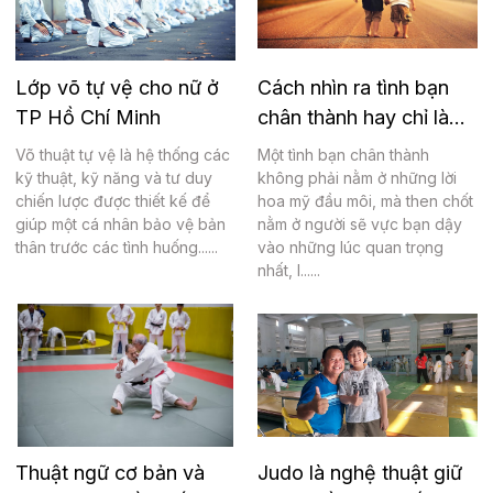
Lớp võ tự vệ cho nữ ở
Cách nhìn ra tình bạn
TP Hồ Chí Minh
chân thành hay chỉ là
giả dối
Võ thuật tự vệ là hệ thống các
Một tình bạn chân thành
kỹ thuật, kỹ năng và tư duy
không phải nằm ở những lời
chiến lược được thiết kế để
hoa mỹ đầu môi, mà then chốt
giúp một cá nhân bảo vệ bản
nằm ở người sẽ vực bạn dậy
thân trước các tình huống......
vào những lúc quan trọng
nhất, l......
Thuật ngữ cơ bản và
Judo là nghệ thuật giữ