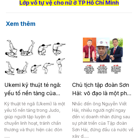
Lớp võ tự vệ cho nữ ở TP Hồ Chí Minh
Xem thêm
Ukemi kỹ thuật té ngã:
Chủ tịch tập đoàn Sơn
yếu tố nền tảng của
Hải: võ đạo là một phần
Judo
của lối sống
Kỹ thuật té ngã (Ukemi) là một
Nhắc đến ông Nguyễn Viết
yếu tố nền tảng trong Judo,
Hải, nhiều người nghĩ ngay
giúp người tập luyện di
đến vị doanh nhân đứng sau
chuyển linh hoạt, tránh chấn
sự phát triển của Tập đoàn
thương và thực hiện các đòn
Sơn Hải, đứng đầu cả nước về
......
xây d......