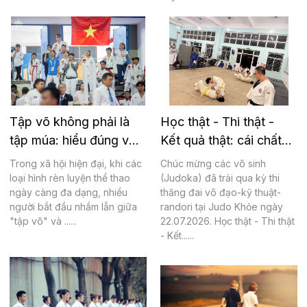
Tập võ không phải là
Học thật - Thi thật -
tập múa: hiểu đúng về
Kết quả thật: cái chất
giá trị thực của võ
thật tại Judo Khỏe
Trong xã hội hiện đại, khi các
Chúc mừng các võ sinh
loại hình rèn luyện thể thao
(Judoka) đã trải qua kỳ thi
ngày càng đa dạng, nhiều
thăng đai võ đạo-kỹ thuật-
người bắt đầu nhầm lẫn giữa
randori tại Judo Khỏe ngày
"tập võ" và ......
22.07.2026. Học thật - Thi thật
- Kết......