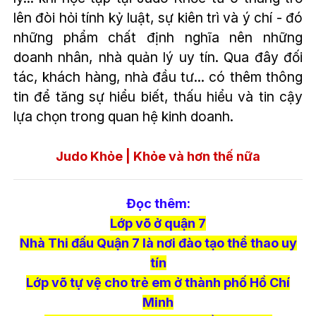
lên đòi hỏi tính kỷ luật, sự kiên trì và ý chí - đó
những phẩm chất định nghĩa nên những
doanh nhân, nhà quản lý uy tín. Qua đây đối
tác, khách hàng, nhà đầu tư... có thêm thông
tin để tăng sự hiểu biết, thấu hiểu và tin cậy
lựa chọn trong quan hệ kinh doanh.
Judo Khỏe | Khỏe và hơn thế nữa
Đọc thêm:
Lớp võ ở quận 7
Nhà Thi đấu Quận 7 là nơi đào tạo thể thao uy
tín
Lớp võ tự vệ cho trẻ em ở thành phố Hồ Chí
Minh