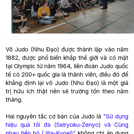
Võ Judo (Nhu Đạo) được thành lập vào năm
1882, được phổ biến khắp thế giới và có mặt
tại Olympic từ năm 1964, liên đoàn Judo quốc
tế có 200+ quốc gia là thành viên, điều đó để
khẳng định lại võ Judo (Nhu Đạo) là một giá
trị hữu ích thật nên sẽ trường tồn theo năm
tháng.
Hai nguyên tắc cơ bản của Judo là
"Sử dụng
hiệu quả tối đa (Seiryoku-Zenyo) và Cùng
nhau tiến bộ (
Jita-Kyoei
)"
không chỉ áp dụng